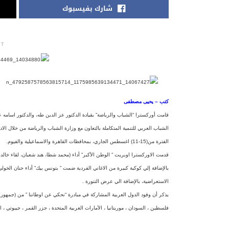
شارك بفيسبوك
NT
كتب – يحيى مصطفى
قامت أوركسترا “الشباب والرياضة” بقيادة الدكتور عز الدين طه، والدكتور اسامه عل
الشباب العربي للتنمية المتكاملة بالتعاون مع وزارة الشباب والرياضة من خلال الادا
الفترة من(15-11) اغسطس الجا
ري، بمحافظات القاهرة والاسماعيلية والفيوم.
قدمت الاوركسترا اوبريت ” الوطن الأكبر” أداء (محمد شطا، هند شعبان، لقاء خالد
بالإضافة إلي كوكبة كبيرة من الاغاني الفردية ضمت ” بتونس بيك” أداء حنان الخولي
الاستعراضية، بالإضافة الي عرض التنورة .
يذكر أن وفود الدول العربية المشاركة في مبادرة “نحكي عن اوطاننا ” من (جمهورية 
فلسطين ، السودان ، موريتانيا ، الأمارات العربية المتحدة ، جزر القمر ، جيبوتي ، ا