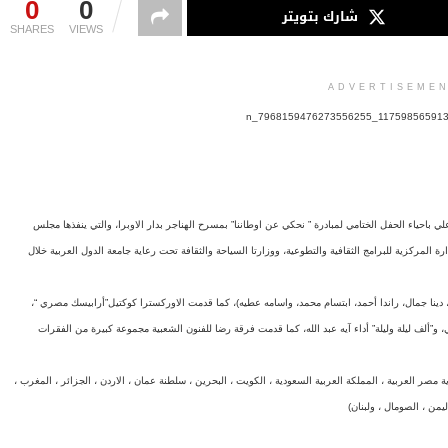
0
0
شارك بتويتر
SHARES
VIEWS
ADVERTISEME
ي باحياء الحفل الختامي لمبادرة ” نحكي عن اوطاننا” بمسرح الهناجر بدار الاوبرا، والتي ينفذها مجلس
رة المركزية للبرامج الثقافية والتطوعية، ووزارتا السياحة والثقافة تحت رعاية جامعة الدول العربية خلال
، دينا جمال، راندا أحمد، ابتسام محمد، واسامه عطيه)، كما قدمت الاوركسترا كوكتيل”أرابيسك مصري “،
، و”ألف ليلة وليلة” أداء آيه عبد الله، كما قدمت فرقة رضا للفنون الشعبية مجموعة كبيرة من الفقرات
مصر العربية ، المملكة العربية السعودية ، الكويت ، البحرين ، سلطنة عمان ، الاردن ، الجزائر ، المغرب ،
ليمن ، الصومال ، ولبنان)