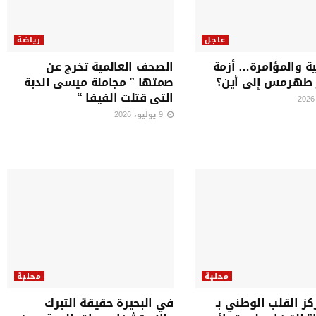
عاجل
رياضة
ية والمؤامرة… أزمة
الصحف العالمية تخرج عن
 طهرمس إلى أين؟
صمتها ” مجاملة ميسى الدبة
التى قتلت الفيفا “
9 يوليو، 2026
محلية
محلية
كز القلب الوطني بـ
في البحيرة حقيقة التبرك