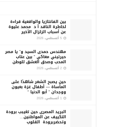
بين الفانتازيا والواقعية قراءة
لخاطرة الناقد أ د محمد عليوة
عن أسباب الزلزال الأخير
5 أغسطس، 2026
مهندس حمدى السيد و” يا مصر
حيرتيني معاكي ” بين عتاب
المحب وصدق العشق للوطن
2 أغسطس، 2026
حين يصبح الشعر شاهدًا على
المأساة — أطفال غزة بعيون
ووجدان ” أبو الدنيا “
1 أغسطس، 2026
البريد المصرى حين تغيبب برودة
التكييف عن المواطنين…
وتحضربرودة القلوب