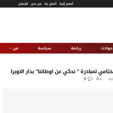
أنضم إلينا
أتصل بنا
من نحن
للإعلان
حوادث
رياضة
سياسة
فن
تامي لمبادرة ” نحكي عن اوطاننا” بدار الاوبرا
0
ية
A
A