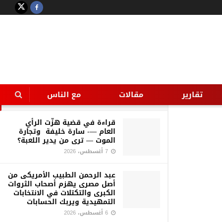
LATEST
TRENDING
Filter
أوركسترا وزارة الشباب تحيي الحفل
الختامي لمبادرة ” نحكي عن اوطاننا”
بدار الاوبرا
تقارير
مقالات
مع الناس
16 أغسطس، 2016
قراءة في قضية هزّت الرأي
العام —- سارة خليفة وتجارة
الموت — ترى من يدير اللعبة؟
7 أغسطس، 2026
عبد الرحمن الطبيب الأمريكى من
أصل مصرى يهزم أصحاب الثروات
الكبرى والتكتلات في الانتخابات
التمهيدية ويربك الحسابات
6 أغسطس، 2026