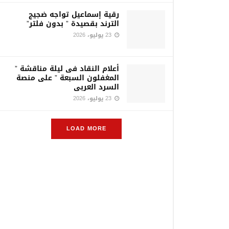
رقية إسماعيل تواجه ضجيج
الترند بقصيدة ” بدون فلتر”
23 يوليو، 2026
أعلام النقاد فى ليلة مناقشة ”
المغفلون السبعة ” على منصة
السرد العربى
23 يوليو، 2026
LOAD MORE