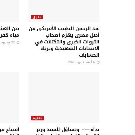
عاجل
عبد الرحمن الطبيب الأمريكى من
بين العبث
أصل مصرى يهزم أصحاب
مياه كفر
الثروات الكبرى والتكتلات في
22 يوليو، 2026
الانتخابات التمهيدية ويربك
الحسابات
6 أغسطس، 2026
تعليم
نداء —– وتساؤل للسيد وزير
افتتاح مر