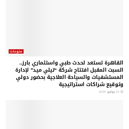
منوعات
القاهرة تستعد لحدث طبي واستثماري بارز..
السبت المقبل افتتاح شركة “تيلي ميد” لإدارة
المستشفيات والسياحة العلاجية بحضور دولي
وتوقيع شراكات استراتيجية
15 يوليو، 2026