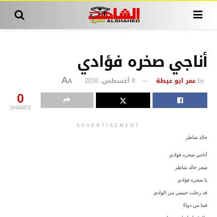
أناجي صخره فؤادي
by
عمر ابو عيطة
8 أغسطس، 2016
A
A
0
SHARES
ADVERTISEMENT
خالد شاطر
أناجي صخره فؤادي
شعر خالد شاطر
يا صخره فؤادي
قد رحلت حبيبتي من الوادي
فما من دواءً