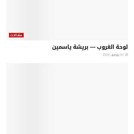
مقالات
لوحة الغروب — بريشة ياسمين
20 يونيو، 2026