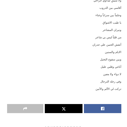
ولا سَبيلٍ ليداوي جراحي
أقاسي بين الدروب
وحلماً بين سراباً وعناء
يا طيب الاشواقِ
ونيران المشاعر
من قلباً ليس بي شاعر
أنقش الحنين علي جدران
الايام والسنين
وبين سفوح النخيل
أناجي وقلبي عليل
لا دواء ولا معين
وفي رحله الترحال
تركت لي الألم والأنين