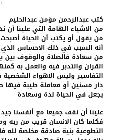
NT
كتب عبدالرحمن مؤمن عبدالحليم
من الاشياء الهامة التي علينا أن 
من يقول أو يكتب أن الحياة أصبحت م
أنه السبب في ذلك الاحساس الذي يص
من سعادة فالصلاة والوقوف بين يدي 
القران والتدبر فيه والعمل به كمن
التفاسير وليس الاهواء الشخصية 
دار مسنين أو معاملة طيبة فيها حك
يجعل في الحياة لذة وسعادة
علينا أن نقف جميعا مع أنفسنا جيدا 
فكلما كان الانسان قريب من ربه وم
التطوعية بنية صادقة مخلصة لله ف