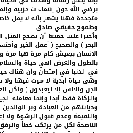
بإنه يحمل رسالة وهدف في الحياة 
يرضي الله دون إنتماءات حزبية وإنم
متجددة فهنا يشعر بأنه لا يمل خاصة
وطموح حقيقي صادق
وأخيرا علينا جميعا أن نصحح المثل ا
البحر ) والصحيح ( أعمل الخير وأحتس
الانسان بيعيش كام مرة هيا مرة و
بالطول والعرض اهي حياة والسلام ) 
في الدنيا في إمتحان وأن هناك ح
وهي حياة أبدية لا موت فيها ولا حي
الجن والانس إلا ليعبدون ) ولكن ال
والزكاة فقط أبدا وإنما معاملة ال
وديانتهم من العبادة وبر الوالدين
والنميمة وعدم قبول الرشوة ولا إع
الناصحة لكل من يرتكب خطأ والرفق ب