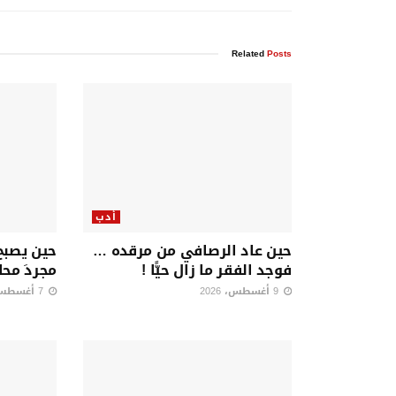
Related
Posts
أدب
حين عاد الرصافي من مرقده …
حين يصبح 
فوجد الفقر ما زال حيًّا !
مجردَ محاو
9 أغسطس، 2026
7 أغسطس، 2026