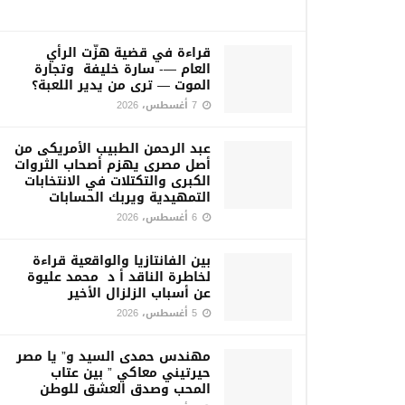
قراءة في قضية هزّت الرأي
العام —- سارة خليفة وتجارة
الموت — ترى من يدير اللعبة؟
7 أغسطس، 2026
عبد الرحمن الطبيب الأمريكى من
أصل مصرى يهزم أصحاب الثروات
الكبرى والتكتلات في الانتخابات
التمهيدية ويربك الحسابات
6 أغسطس، 2026
بين الفانتازيا والواقعية قراءة
لخاطرة الناقد أ د محمد عليوة
عن أسباب الزلزال الأخير
5 أغسطس، 2026
مهندس حمدى السيد و” يا مصر
حيرتيني معاكي ” بين عتاب
المحب وصدق العشق للوطن