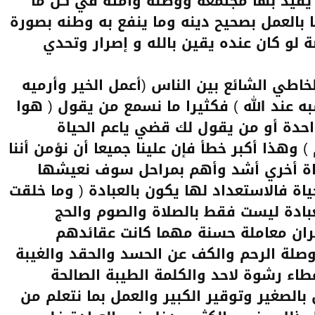
يفيد بها مجتمعه ووطنه وأمته في كل ما
ا بالعمل بصحيح دينه وما ينفع به وطنه بصورة
 لو كان عنده يقين بالله و إصرار وتحدي
لخاطي الشائع بين الناس (أعمل الخير وأرميه
به عند الله ) فكثيرا ما نسمع من يقول ( هوا
احدة أو من يقول لك قضي ياعم الحياة
وهذا أكبر خطأ فإن علينا جميعا أن نؤمن أننا
ياة أخري أشد وأهم بمراحل سوف نعيشها
اة فالاستعداد لها يكون بالعبادة ( وما خلقت
عبادة ليست فقط بالصلاة والصوم والحج
جيران معاملة حسنة مهما كانت عقائدهم
 وصلة الرحم والكف عن الحسد والحقد والغيبة
طاء رشوة لاحد والكلمة الطيبة الصالحة
الصغير وتوقير الكبير والعمل بما نتعلم من