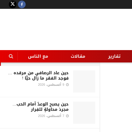
LATEST
TRENDING
Filter
أحذروا عقارب الساعة
تقارير
مقالات
مع الناس
30 سبتمبر، 2016
حين عاد الرصافي من مرقده …
فوجد الفقر ما زال حيًّا !
9 أغسطس، 2026
حين يصبح الوعدُ أمام الحب…
مجردَ محاولةٍ للفِرار
7 أغسطس، 2026