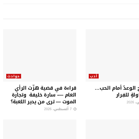
أدب
حوادث
الوعدُ أمام الحب…
قراءة في قضية هزّت الرأي
لةٍ للفِرار
العام —- سارة خليفة وتجارة
الموت — ترى من يدير اللعبة؟
7 أغسطس، 2026