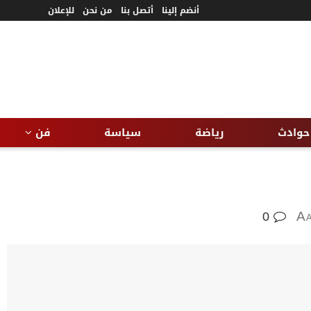
أنضم إلينا
أتصل بنا
من نحن
للإعلان
حوادث
رياضة
سياسة
فن
0
A