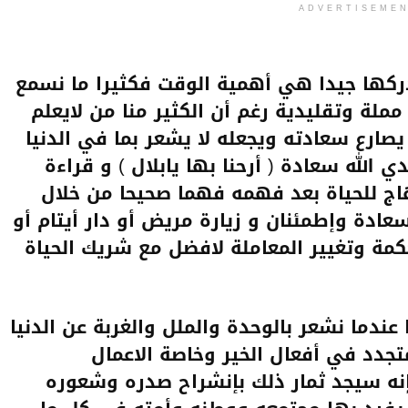
ADVERTISEME
ندركها جيدا هي أهمية الوقت فكثيرا ما نسمع
ملة وتقليدية رغم أن الكثير منا من لايعلم
ارع سعادته ويجعله لا يشعر بما في الدنيا
الله سعادة ( أرحنا بها يابلال ) و قراءة
هاج للحياة بعد فهمه فهما صحيحا من خلال
سعادة وإطمئنان و زيارة مريض
أو دار أيتام أو
مة وتغيير المعاملة لافضل مع شريك الحياة
عندما نشعر بالوحدة والملل والغربة عن الدنيا
تجدد في أفعال الخير وخاصة الاعمال
إنه سيجد ثمار ذلك بإنشراح صدره وشعوره